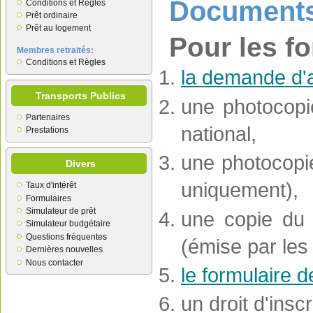
Documents 
Conditions et Règles
Prêt ordinaire
Prêt au logement
Pour les fo
Membres retraités:
Conditions et Règles
la demande d'
Transports Publics
une photocopie
Partenaires
national,
Prestations
une photocopie
Divers
uniquement),
Taux d'intérêt
Formulaires
Simulateur de prêt
une copie du 
Simulateur budgétaire
Questions fréquentes
(émise par le
Dernières nouvelles
Nous contacter
le formulaire 
un droit d'insc